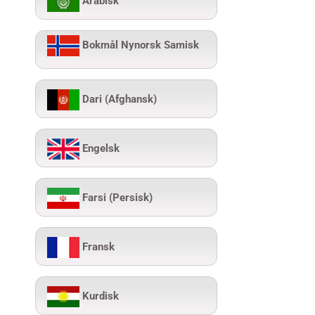
Arabisk
Bokmål Nynorsk Samisk
Dari (Afghansk)
Engelsk
Farsi (Persisk)
Fransk
Kurdisk