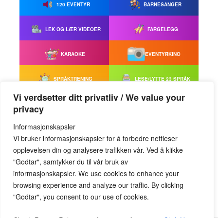
120 EVENTYR
BARNESANGER
LEK OG LÆR VIDEOER
FARGELEGG
KARAOKE
EVENTYRKINO
SPRÅKTRENING
LESE/LYTTE 23 SPRÅK
Vi verdsetter ditt privatliv / We value your
ORDLOTTO
PUSLESPILL
privacy
Informasjonskapsler
SPILL
Vi bruker informasjonskapsler for å forbedre nettleser
opplevelsen din og analysere trafikken vår. Ved å klikke
Meld deg på vårt nyhetsbrev
"Godtar", samtykker du til vår bruk av
Epostadresse:
informasjonskapsler. We use cookies to enhance your
browsing experience and analyze our traffic. By clicking
"Godtar", you consent to our use of cookies.