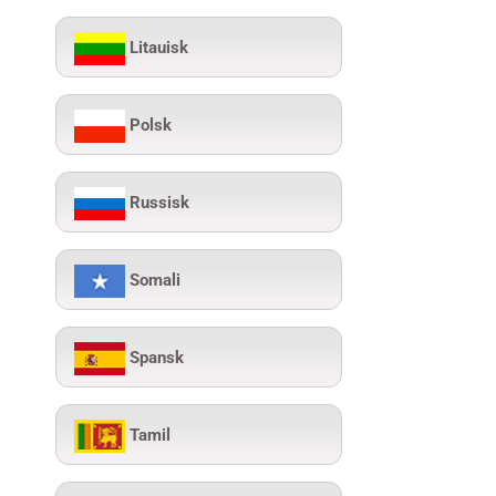
Litauisk
Polsk
Russisk
Somali
Spansk
Tamil