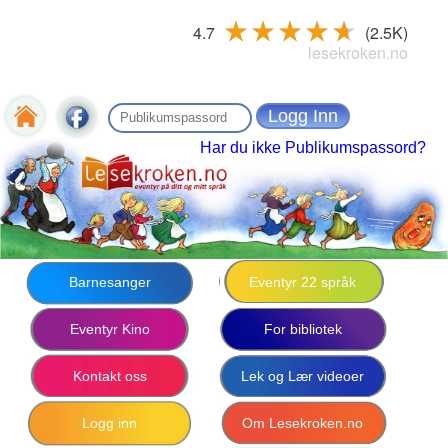
4.7
(2.5K)
lesekroken.no
Har du ikke Publikumspassord?
Barnesanger
Eventyr 22 språk
Eventyr Kino
For bibliotek
Kontakt oss
Lek og Lær videoer
Logg inn
Om Lesekroken.no