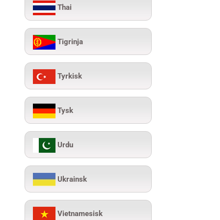
Thai
Tigrinja
Tyrkisk
Tysk
Urdu
Ukrainsk
Vietnamesisk