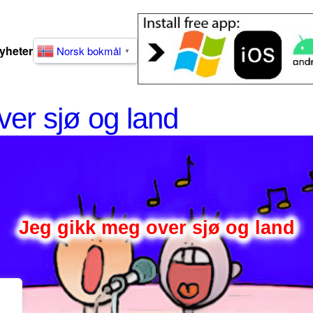
yheter
Norsk bokmål
▼
ver sjø og land
Jeg gikk meg over sjø og land
Jeg gikk meg over sjø og land