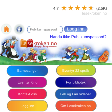
4.7
(2.5K)
lesekroken.no
Har du ikke Publikumspassord?
Barnesanger
Eventyr 22 språk
Eventyr Kino
For bibliotek
Kontakt oss
Lek og Lær videoer
Logg inn
Om Lesekroken.no