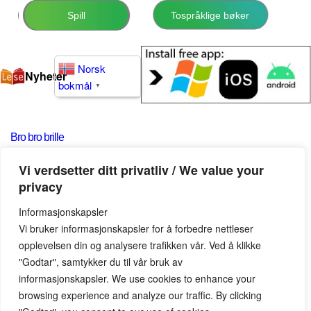
Spill
Tospråklige bøker
Norsk
Nyheter
bokmål
▼
Bro bro brille
Vi verdsetter ditt privatliv / We value your
privacy
Bro bro brille
Bro bro brille
Informasjonskapsler
Vi bruker informasjonskapsler for å forbedre nettleser
Klokka ringer ell’ve.
Klokka ringer ell’ve.
opplevelsen din og analysere trafikken vår. Ved å klikke
"Godtar", samtykker du til vår bruk av
informasjonskapsler. We use cookies to enhance your
browsing experience and analyze our traffic. By clicking