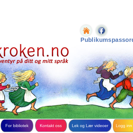
Publikumspassor
For bibliotek
Kontakt oss
Lek og Lær videoer
Logg inn