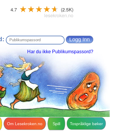
4.7
(2.5K)
lesekroken.no
d:
Har du ikke Publikumspassord?
Om Lesekroken.no
Spill
Tospråklige bøker