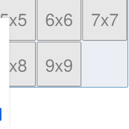
5x5
6x6
7x7
8x8
9x9