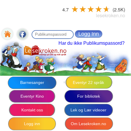
4.7
(2.5K)
lesekroken.no
Har du ikke Publikumspassord?
Barnesanger
Eventyr 22 språk
Eventyr Kino
For bibliotek
Kontakt oss
Lek og Lær videoer
Logg inn
Om Lesekroken.no