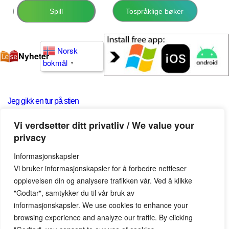
Spill
Tospråklige bøker
Norsk
Nyheter
bokmål
▼
Jeg gikk en tur på stien
Vi verdsetter ditt privatliv / We value your
privacy
Jeg gikk en tur på stien
Jeg gikk en tur på stien
Informasjonskapsler
Vi bruker informasjonskapsler for å forbedre nettleser
Jeg søkte skogens ro.
Jeg søkte skogens ro.
opplevelsen din og analysere trafikken vår. Ved å klikke
"Godtar", samtykker du til vår bruk av
informasjonskapsler. We use cookies to enhance your
browsing experience and analyze our traffic. By clicking