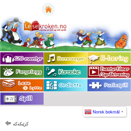
Norsk bokmål
▼
کزێنکه‌کە