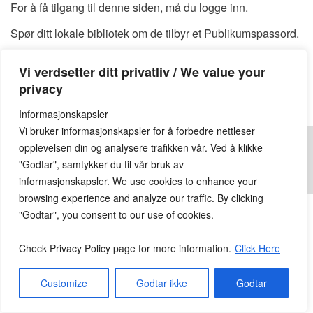
For å få tilgang til denne siden, må du logge inn.
Spør ditt lokale bibliotek om de tilbyr et Publikumspassord.
Du kan også finne et tilgjengelig Publikumspassord
HER
Vi verdsetter ditt privatliv / We value your
Publikumspassord:
privacy
Informasjonskapsler
Vi bruker informasjonskapsler for å forbedre nettleser
opplevelsen din og analysere trafikken vår. Ved å klikke
"Godtar", samtykker du til vår bruk av
informasjonskapsler. We use cookies to enhance your
© 2026
Lesekroken.no
All Rights Reserved.
browsing experience and analyze our traffic. By clicking
"Godtar", you consent to our use of cookies.
Check Privacy Policy page for more information.
Click Here
Customize
Godtar ikke
Godtar