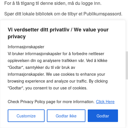
For å få tilgang til denne siden, må du logge inn.
Spør ditt lokale bibliotek om de tilbyr et Publikumspassord.
Du kan også finne et tilgjengelig Publikumspassord
HER
Vi verdsetter ditt privatliv / We value your
Publikumspassord:
privacy
Informasjonskapsler
Vi bruker informasjonskapsler for å forbedre nettleser
opplevelsen din og analysere trafikken vår. Ved å klikke
"Godtar", samtykker du til vår bruk av
informasjonskapsler. We use cookies to enhance your
© 2026
Lesekroken.no
All Rights Reserved.
browsing experience and analyze our traffic. By clicking
"Godtar", you consent to our use of cookies.
Check Privacy Policy page for more information.
Click Here
Customize
Godtar ikke
Godtar