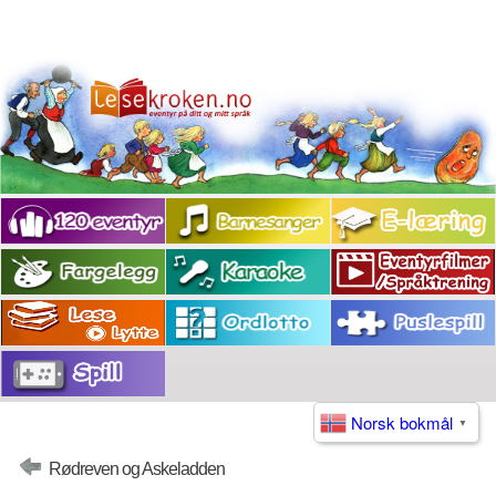
Norsk bokmål
▼
Rødreven og Askeladden