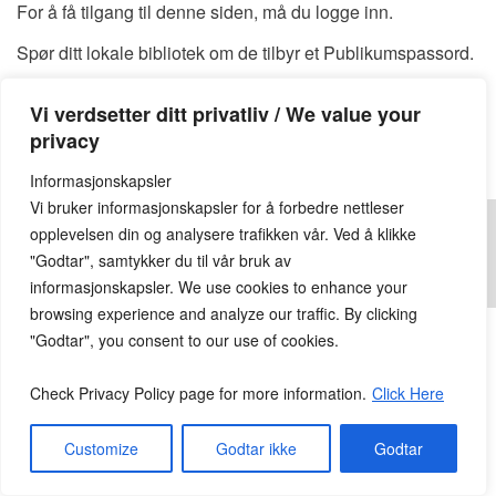
For å få tilgang til denne siden, må du logge inn.
Spør ditt lokale bibliotek om de tilbyr et Publikumspassord.
Du kan også finne et tilgjengelig Publikumspassord
HER
Vi verdsetter ditt privatliv / We value your
Publikumspassord:
privacy
Informasjonskapsler
Vi bruker informasjonskapsler for å forbedre nettleser
opplevelsen din og analysere trafikken vår. Ved å klikke
"Godtar", samtykker du til vår bruk av
informasjonskapsler. We use cookies to enhance your
© 2026
Lesekroken.no
All Rights Reserved.
browsing experience and analyze our traffic. By clicking
"Godtar", you consent to our use of cookies.
Check Privacy Policy page for more information.
Click Here
Customize
Godtar ikke
Godtar