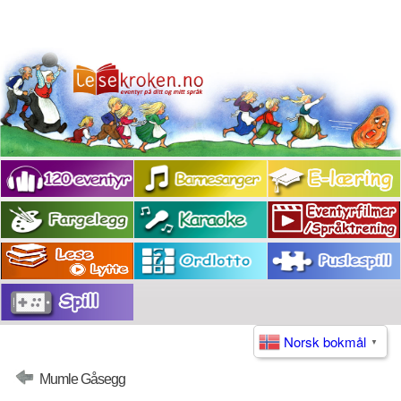
Norsk bokmål
▼
Mumle Gåsegg