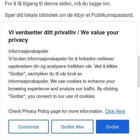
For å få tilgang til denne siden, må du logge inn.
Spør ditt lokale bibliotek om de tilbyr et Publikumspassord.
Du kan også finne et tilgjengelig Publikumspassord
HER
Vi verdsetter ditt privatliv / We value your
Publikumspassord:
privacy
Informasjonskapsler
Vi bruker informasjonskapsler for å forbedre nettleser
opplevelsen din og analysere trafikken vår. Ved å klikke
"Godtar", samtykker du til vår bruk av
informasjonskapsler. We use cookies to enhance your
© 2026
Lesekroken.no
All Rights Reserved.
browsing experience and analyze our traffic. By clicking
"Godtar", you consent to our use of cookies.
Check Privacy Policy page for more information.
Click Here
Customize
Godtar ikke
Godtar