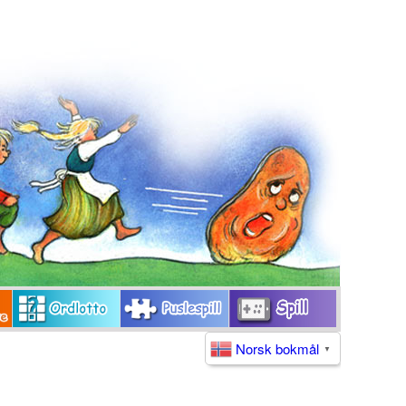
Norsk bokmål
▼