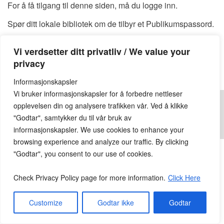
For å få tilgang til denne siden, må du logge inn.
Spør ditt lokale bibliotek om de tilbyr et Publikumspassord.
Du kan også finne et tilgjengelig Publikumspassord
HER
Vi verdsetter ditt privatliv / We value your
Publikumspassord:
privacy
Informasjonskapsler
Vi bruker informasjonskapsler for å forbedre nettleser
opplevelsen din og analysere trafikken vår. Ved å klikke
"Godtar", samtykker du til vår bruk av
informasjonskapsler. We use cookies to enhance your
© 2026
Lesekroken.no
All Rights Reserved.
browsing experience and analyze our traffic. By clicking
"Godtar", you consent to our use of cookies.
Check Privacy Policy page for more information.
Click Here
Customize
Godtar ikke
Godtar