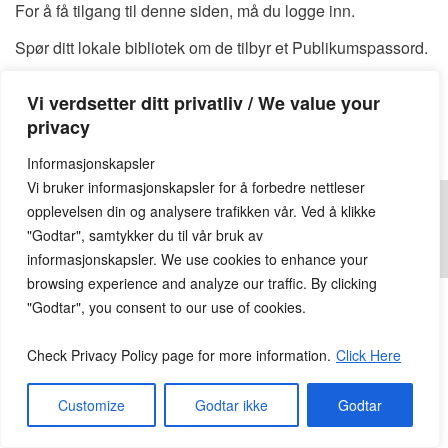
For å få tilgang til denne siden, må du logge inn.
Spør ditt lokale bibliotek om de tilbyr et Publikumspassord.
Du kan også finne et tilgjengelig Publikumspassord
HER
Vi verdsetter ditt privatliv / We value your
Publikumspassord:
privacy
Informasjonskapsler
Vi bruker informasjonskapsler for å forbedre nettleser
opplevelsen din og analysere trafikken vår. Ved å klikke
"Godtar", samtykker du til vår bruk av
informasjonskapsler. We use cookies to enhance your
© 2026
Lesekroken.no
All Rights Reserved.
browsing experience and analyze our traffic. By clicking
"Godtar", you consent to our use of cookies.
Check Privacy Policy page for more information.
Click Here
Customize
Godtar ikke
Godtar