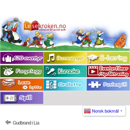
Norsk bokmål
▼
Gudbrand i Lia