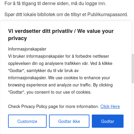
For å få tilgang til denne siden, må du logge inn.
Spør ditt lokale bibliotek om de tilbyr et Publikumspassord.
Du kan også finne et tilgjengelig Publikumspassord
HER
Vi verdsetter ditt privatliv / We value your
Publikumspassord:
privacy
Informasjonskapsler
Vi bruker informasjonskapsler for å forbedre nettleser
opplevelsen din og analysere trafikken vår. Ved å klikke
"Godtar", samtykker du til vår bruk av
informasjonskapsler. We use cookies to enhance your
© 2026
Lesekroken.no
All Rights Reserved.
browsing experience and analyze our traffic. By clicking
"Godtar", you consent to our use of cookies.
Check Privacy Policy page for more information.
Click Here
Customize
Godtar ikke
Godtar