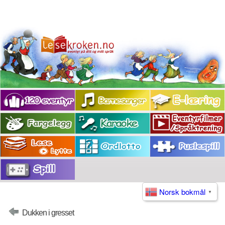
Norsk bokmål
▼
Dukken i gresset