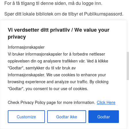
For å få tilgang til denne siden, må du logge inn.
Spør ditt lokale bibliotek om de tilbyr et Publikumspassord.
Du kan også finne et tilgjengelig Publikumspassord
HER
Vi verdsetter ditt privatliv / We value your
Publikumspassord:
privacy
Informasjonskapsler
Vi bruker informasjonskapsler for å forbedre nettleser
opplevelsen din og analysere trafikken vår. Ved å klikke
"Godtar", samtykker du til vår bruk av
informasjonskapsler. We use cookies to enhance your
© 2026
Lesekroken.no
All Rights Reserved.
browsing experience and analyze our traffic. By clicking
"Godtar", you consent to our use of cookies.
Check Privacy Policy page for more information.
Click Here
Customize
Godtar ikke
Godtar