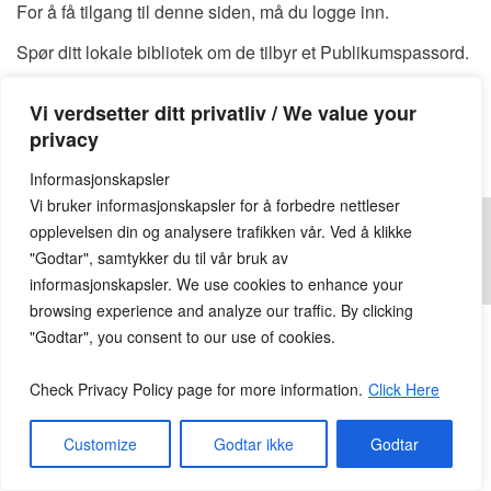
For å få tilgang til denne siden, må du logge inn.
Spør ditt lokale bibliotek om de tilbyr et Publikumspassord.
Du kan også finne et tilgjengelig Publikumspassord
HER
Vi verdsetter ditt privatliv / We value your
Publikumspassord:
privacy
Informasjonskapsler
Vi bruker informasjonskapsler for å forbedre nettleser
opplevelsen din og analysere trafikken vår. Ved å klikke
"Godtar", samtykker du til vår bruk av
informasjonskapsler. We use cookies to enhance your
© 2026
Lesekroken.no
All Rights Reserved.
browsing experience and analyze our traffic. By clicking
"Godtar", you consent to our use of cookies.
Check Privacy Policy page for more information.
Click Here
Customize
Godtar ikke
Godtar