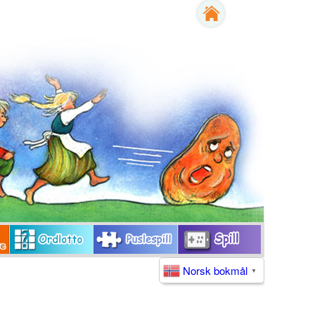
Norsk bokmål
▼