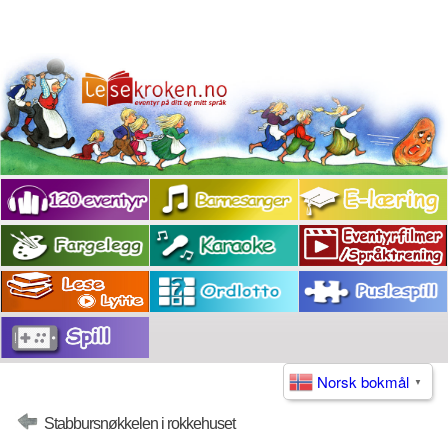
Norsk bokmål
▼
Stabbursnøkkelen i rokkehuset