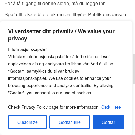
For å få tilgang til denne siden, må du logge inn.
Spør ditt lokale bibliotek om de tilbyr et Publikumspassord.
Du kan også finne et tilgjengelig Publikumspassord
HER
Vi verdsetter ditt privatliv / We value your
Publikumspassord:
privacy
Informasjonskapsler
Vi bruker informasjonskapsler for å forbedre nettleser
opplevelsen din og analysere trafikken vår. Ved å klikke
"Godtar", samtykker du til vår bruk av
informasjonskapsler. We use cookies to enhance your
© 2026
Lesekroken.no
All Rights Reserved.
browsing experience and analyze our traffic. By clicking
"Godtar", you consent to our use of cookies.
Check Privacy Policy page for more information.
Click Here
Customize
Godtar ikke
Godtar